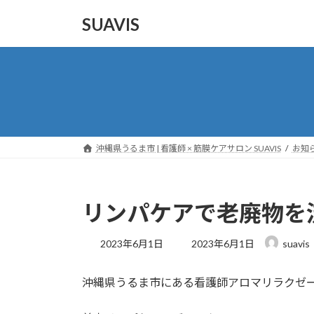
コ
ナ
SUAVIS
ン
ビ
テ
ゲ
ン
ー
ツ
シ
へ
ョ
ス
ン
キ
に
ッ
移
沖縄県うるま市 | 看護師 × 筋膜ケアサロン SUAVIS
お知ら
プ
動
リンパケアで老廃物を
最
2023年6月1日
2023年6月1日
suavis
終
更
沖縄県うるま市にある看護師アロマリラクゼーシ
新
日
時