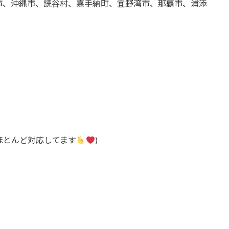
市、沖縄市、読谷村、嘉手納町、宜野湾市、那覇市、浦添
(ほとんど対応してます
)