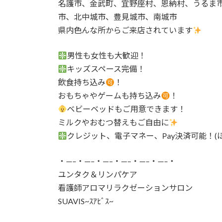
名護市、金武町、宜野座村、恩納村、うるま
市、北中城市、豊見城市、南城市
県内色んな所からご来店されています
男性も女性も大歓迎！
キッズスペース完備！
飲食持ち込み
！
おもちゃやゲームも持ち込み
！
ベビーベッドもご用意できます！
ミルクやおむつ替えもご自由に
クレジット、電子マネー、Pay決済可能！
・—–・—–・—–・—–・—–・—–・
ユンタク＆リンパケア
看護師アロマリラクゼーションサロン
SUAVIS~ｽｱﾋﾞｽ~