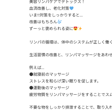
美容リンパケアでデトックス！
:
血流改善し、老化対策
いま!!対策をしっかりすると…
改善はもちろん
ずーっと褒められる姿に
リンパの循環は、体中のシステムが正しく働
生活習慣の改善と、リンパマッサージをあわ
例えば…
●就寝前のマッサージ
ストレスを和らげ深い眠りを促します。
●運動後のマッサージ
疲労物質をリンパマッサージをすることでス
不要な物をしっかり排泄することで、取り入