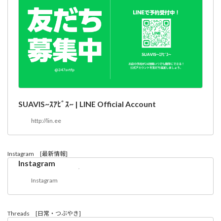
SUAVIS~ｽｱﾋﾞｽ~ | LINE Official Account
http://lin.ee
Instagram [最新情報]
Instagram
Instagram
Threads [日常・つぶやき]